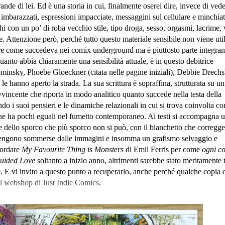
nde di lei. Ed è una storia in cui, finalmente oserei dire, invece di ved
imbarazzati, espressioni impacciate, messaggini sul cellulare e minchiat
chi con un po’ di roba vecchio stile, tipo droga, sesso, orgasmi, lacrime,
 Attenzione però, perché tutto questo materiale sensibile non viene util
re come succedeva nei comix underground ma è piuttosto parte integrant
uanto abbia chiaramente una sensibilità attuale, è in questo debitrice
minsky, Phoebe Gloeckner (citata nelle pagine iniziali), Debbie Drechsl
e hanno aperto la strada. La sua scrittura è sopraffina, strutturata su un
vvincente che riporta in modo analitico quanto succede nella testa della
do i suoi pensieri e le dinamiche relazionali in cui si trova coinvolta c
he ha pochi eguali nel fumetto contemporaneo. Ai testi si accompagna 
 dello sporco che più sporco non si può, con il bianchetto che corregge 
e vengono sommerse dalle immagini e insomma un grafismo selvaggio e
cordare
My Favourite Thing is Monsters
di Emil Ferris per come
ogni co
uided Love
soltanto a inizio anno, altrimenti sarebbe stato meritamente t
0. E vi invito a questo punto a recuperarlo, anche perché qualche copia 
l webshop di Just Indie Comics
.