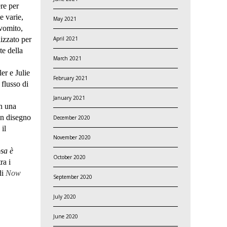
ere per
e varie,
May 2021
 vomito,
izzato per
April 2021
e della
March 2021
er e Julie
February 2021
 flusso di
January 2021
on una
un disegno
December 2020
il
November 2020
sa è
October 2020
ra i
di
Now
September 2020
July 2020
June 2020