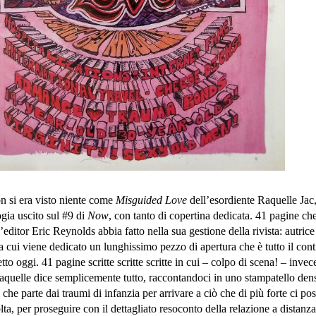
on si era visto niente come
Misguided Love
dell’esordiente Raquelle Jac,
ogia uscito sul #9 di
Now
, con tanto di copertina dedicata. 41 pagine ch
’editor Eric Reynolds abbia fatto nella sua gestione della rivista: autrice
a cui viene dedicato un lunghissimo pezzo di apertura che è tutto il cont
to oggi. 41 pagine scritte scritte scritte in cui – colpo di scena! – invec
Raquelle dice semplicemente tutto, raccontandoci in uno stampatello den
 che parte dai traumi di infanzia per arrivare a ciò che di più forte ci pos
olta, per proseguire con il dettagliato resoconto della relazione a distanz