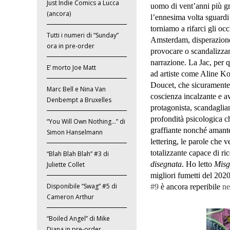
Just Indie Comics a Lucca
uomo di vent’anni più gra
(ancora)
l’ennesima volta sguardi 
torniamo a rifarci gli oc
Tutti i numeri di “Sunday”
Amsterdam, disperazione.
ora in pre-order
provocare o scandalizza
narrazione. La Jac, per q
E’ morto Joe Matt
ad artiste come Aline Ko
Doucet, che sicuramente l
Marc Bell e Nina Van
coscienza incalzante e a
Denbempt a Bruxelles
protagonista, scandaglian
profondità psicologica c
“You Will Own Nothing…” di
graffiante nonché amante
Simon Hanselmann
lettering, le parole ch
totalizzante capace di ri
“Blah Blah Blah” #3 di
disegnata
. Ho letto
Misg
Juliette Collet
migliori fumetti del 202
Disponibile “Swag” #5 di
#9
è ancora reperibile
ne
Cameron Arthur
“Boiled Angel” di Mike
Diana in pre-order