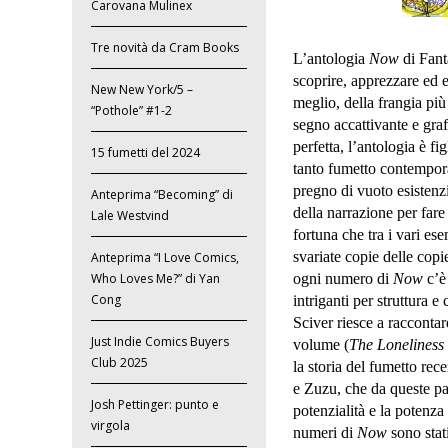
Carovana Mulinex
Tre novità da Cram Books
L’antologia
Now
di Fanta
scoprire, apprezzare ed 
New New York/5 –
meglio, della frangia più
“Pothole” #1-2
segno accattivante e gra
perfetta, l’antologia è fi
15 fumetti del 2024
tanto fumetto contempor
pregno di vuoto esistenz
Anteprima “Becoming” di
della narrazione per fare
Lale Westvind
fortuna che tra i vari es
svariate copie delle copie
Anteprima “I Love Comics,
Who Loves Me?” di Yan
ogni numero di
Now
c’è 
Cong
intriganti per struttura
Sciver riesce a raccontar
Just Indie Comics Buyers
volume (
The Loneliness 
Club 2025
la storia del fumetto rec
e Zuzu, che da queste pa
Josh Pettinger: punto e
potenzialità e la potenza
virgola
numeri di
Now
sono stati