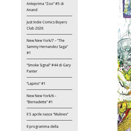
Anteprima “Zoo” #5 di
Anand
Just Indie Comics Buyers
Club 2026
New New York/7 – “The
Sammy Hernandez Saga”
#1
“Smoke Signal” #44 di Gary
Panter
“Lapino” #1
New New York/6 –
“Bernadette” #1
Il 5 aprile nasce “Mulinex”
Il programma della