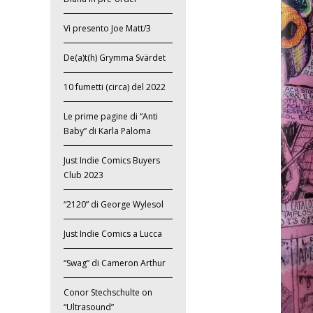
Vi presento Joe Matt/3
De(a)t(h) Grymma Svärdet
10 fumetti (circa) del 2022
Le prime pagine di “Anti
Baby” di Karla Paloma
Just Indie Comics Buyers
Club 2023
“2120” di George Wylesol
Just Indie Comics a Lucca
“Swag” di Cameron Arthur
Conor Stechschulte on
“Ultrasound”