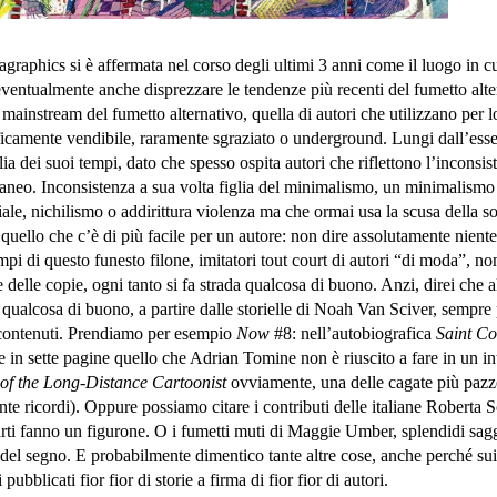
graphics si è affermata nel corso degli ultimi 3 anni come il luogo in cu
eventualmente anche disprezzare le tendenze più recenti del fumetto alt
 mainstream del fumetto alternativo, quella di autori che utilizzano per l
ficamente vendibile, raramente sgraziato o underground. Lungi dall’ess
glia dei suoi tempi, dato che spesso ospita autori che riflettono l’inconsis
aneo. Inconsistenza a sua volta figlia del minimalismo, un minimalismo
iale, nichilismo o addirittura violenza ma che ormai usa la scusa della 
 quello che c’è di più facile per un autore: non dire assolutamente niente
empi di questo funesto filone, imitatori tout court di autori “di moda”, n
 delle copie, ogni tanto si fa strada qualcosa di buono. Anzi, direi che al
qualcosa di buono, a partire dalle storielle di Noah Van Sciver, sempre
 e contenuti. Prendiamo per esempio
Now
#8: nell’autobiografica
Saint Co
e in sette pagine quello che Adrian Tomine non è riuscito a fare in un in
of the Long-Distance Cartoonist
ovviamente, una delle cagate più paz
ente ricordi). Oppure possiamo citare i contributi delle italiane Roberta
rti fanno un figurone. O i fumetti muti di Maggie Umber, splendidi sagg
 del segno. E probabilmente dimentico tante altre cose, anche perché sui
 pubblicati fior fior di storie a firma di fior fior di autori.