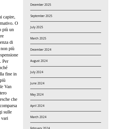
December 2025
September 2025
i capire,
ernativo. O
July 2025
o più un
ere
March 2025
tenza di
 non più
December 2024
sospensione
August 2024
. Per
onché
July 2024
la fine in
 più
June 2024
le
Van
tero
May 2024
zesche che
 Scomparsa
April 2024
i sulle
March 2024
 vari
February 2024