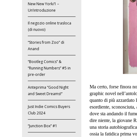
New New York/1 –
Un’introduzione
Il negozio online trasloca
(di nuovo)
“Stories from Zoo” di
Anand
“Bootleg Comics” &
“Running Numbers” #5 in
pre-order
Ma certo, forse finora n
Anteprima “Good Night
graphic novel nell’antol
and Sweet Dreams!”
quanto di più azzardato l
Just Indie Comics Buyers
esordiente, sconosciuta, 
Club 2024
dove sta andando il fumet
dire niente, la giovane 
“Junction Box” #1
una storia autobiografica
ossia la fatidica prima v