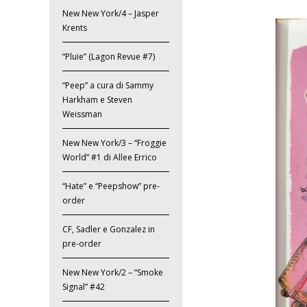
New New York/4 – Jasper
Krents
“Pluie” (Lagon Revue #7)
“Peep” a cura di Sammy
Harkham e Steven
Weissman
New New York/3 – “Froggie
World” #1 di Allee Errico
“Hate” e “Peepshow” pre-
order
CF, Sadler e Gonzalez in
pre-order
New New York/2 – “Smoke
Signal” #42