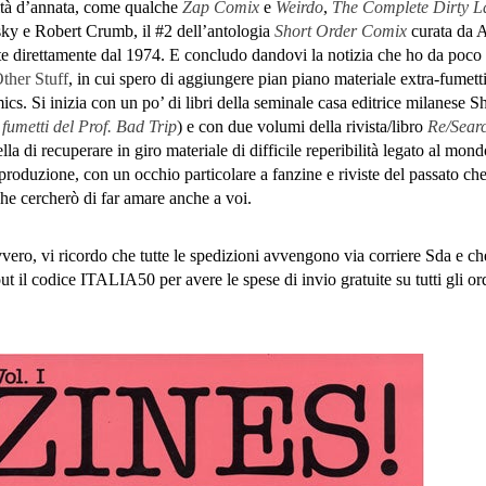
vità d’annata, come qualche
Zap Comix
e
Weirdo
,
The Complete Dirty L
y e Robert Crumb, il #2 dell’antologia
Short Order Comix
curata da A
e direttamente dal 1974. E concludo dandovi la notizia che ho da poco
ther Stuff
, in cui spero di aggiungere pian piano materiale extra-fumettis
mics. Si inizia con un po’ di libri della seminale casa editrice milanese S
 fumetti del Prof. Bad Trip
) e con due volumi della rivista/libro
Re/Sear
lla di recuperare in giro materiale di difficile reperibilità legato al mond
produzione, con un occhio particolare a fanzine e riviste del passato ch
e cercherò di far amare anche a voi.
vvero, vi ricordo che tutte le spedizioni avvengono via corriere Sda e ch
out il codice ITALIA50 per avere le spese di invio gratuite su tutti gli or