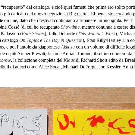
“recuperato” dal catalogo, e cioè quei fumetti che prima ero solito porta
o più caricato nel nuovo negozio su Big Cartel. Ebbene, sto cercando 
ile on line, dato che i festival continuano a rimanere un’incognita. Per 
toine Cossé (di cui ho recuperato
Showtime
, mentre continua a essere di
 Pallasvuo (
Pure Shores
), Julie Delporte (
This Woman’s Work
), Michae
ri catalogo
On Topics
e
The Boy in Question
), Etan Rilly/Hartley Lin c
ts
, e poi l’antologia giapponese
Akkusu
con un volume di difficile leggi
ede ospiti Archer Prewitt, Jason e Adrian Tomine, il settimo numero da
obrow
, la collezione completa del
Klaus
di Richard Short edito da Bre
ributi di autori come Alice Socal, Michael DeForge, Joe Kessler, Anna 