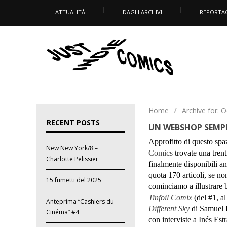
ATTUALITÀ
DAGLI ARCHIVI
REPORTA
Home
/
Archive for: 
RECENT POSTS
UN WEBSHOP SEMPR
Approfitto di questo spa
New New York/8 –
Comics
trovate una trenti
Charlotte Pelissier
finalmente disponibili anc
quota 170 articoli, se n
15 fumetti del 2025
cominciamo a illustrare 
Tinfoil Comix
(del #1, a
Anteprima “Cashiers du
Different Sky
di Samuel D
Cinéma” #4
con interviste a Inés E