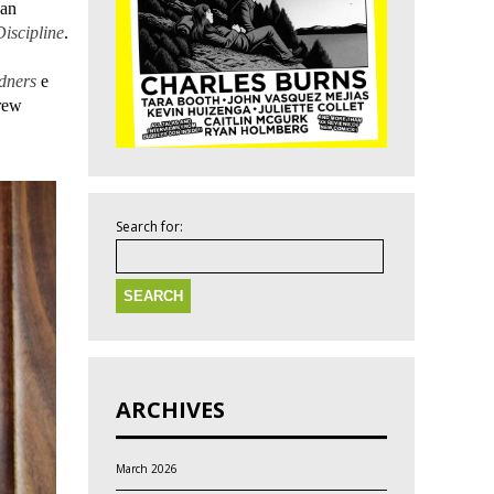
Ian
Discipline
.
dners
e
rew
Search for:
ARCHIVES
March 2026