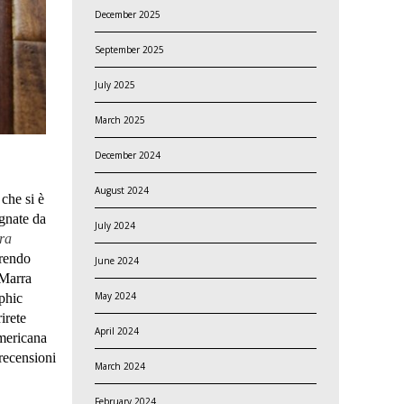
December 2025
September 2025
July 2025
March 2025
December 2024
August 2024
che si è
gnate da
July 2024
tra
prendo
June 2024
 Marra
May 2024
aphic
irete
April 2024
americana
 recensioni
March 2024
February 2024