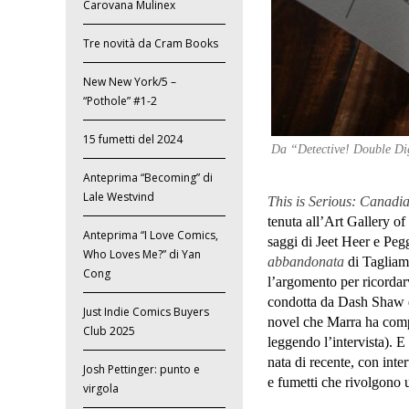
Carovana Mulinex
Tre novità da Cram Books
New New York/5 –
“Pothole” #1-2
15 fumetti del 2024
Da “Detective! Double Dig
Anteprima “Becoming” di
Lale Westvind
This is Serious: Canadi
tenuta all’Art Gallery o
Anteprima “I Love Comics,
saggi di Jeet Heer e Peg
Who Loves Me?” di Yan
abbandonata
di Tagliama
Cong
l’argomento per ricordar
condotta da Dash Shaw e
Just Indie Comics Buyers
novel che Marra ha compl
Club 2025
leggendo l’intervista). E
nata di recente, con inte
Josh Pettinger: punto e
e fumetti che rivolgono u
virgola