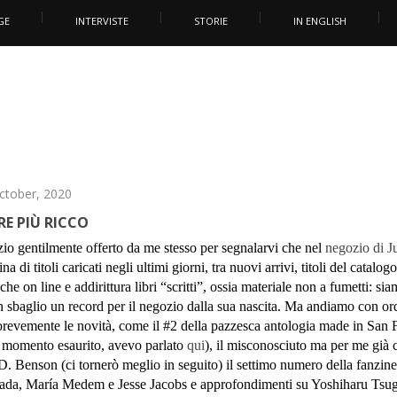
GE
INTERVISTE
STORIE
IN ENGLISH
October, 2020
E PIÙ RICCO
zio gentilmente offerto da me stesso per segnalarvi che nel
negozio di Ju
na di titoli caricati negli ultimi giorni, tra nuovi arrivi, titoli del catalog
he on line e addirittura libri “scritti”, ossia materiale non a fumetti: sia
on sbaglio un record per il negozio dalla sua nascita. Ma andiamo con or
brevemente le novità, come il #2 della pazzesca antologia made in San 
l momento esaurito, avevo parlato
qui
), il misconosciuto ma per me già 
. Benson (ci tornerò meglio in seguito) il settimo numero della fanzin
strada, María Medem e Jesse Jacobs e approfondimenti su Yoshiharu Tsu