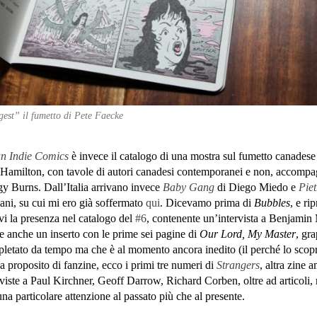
est” il fumetto di Pete Faecke
an Indie Comics
è invece il catalogo di una mostra sul fumetto canadese 
f Hamilton, con tavole di autori canadesi contemporanei e non, accompa
gy Burns. Dall’Italia arrivano invece
Baby Gang
di Diego Miedo e
Pie
ni, su cui mi ero già soffermato
qui
. Dicevamo prima di
Bubbles
, e ri
vi la presenza nel catalogo del
#6
, contenente un’intervista a Benjamin
 anche un inserto con le prime sei pagine di
Our Lord, My Master
, gr
etato da tempo ma che è al momento ancora inedito (il perché lo scopr
 a proposito di fanzine, ecco i primi tre numeri di
Strangers
, altra zine 
rviste a Paul Kirchner, Geoff Darrow, Richard Corben, oltre ad articoli,
na particolare attenzione al passato più che al presente.