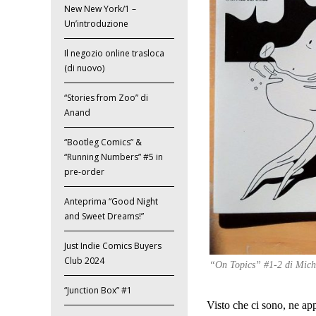
New New York/1 –
Un’introduzione
Il negozio online trasloca
(di nuovo)
“Stories from Zoo” di
Anand
“Bootleg Comics” &
“Running Numbers” #5 in
pre-order
Anteprima “Good Night
and Sweet Dreams!”
Just Indie Comics Buyers
Club 2024
“On Topics” #1-2 di Mic
“Junction Box” #1
Visto che ci sono, ne app