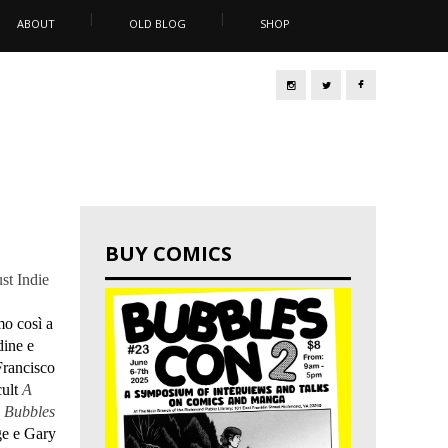
ABOUT
OLD BLOG
SHOP
BUY COMICS
st Indie
o
mo così a
dine e
Francisco
cult
A
e
Bubbles
ge e Gary