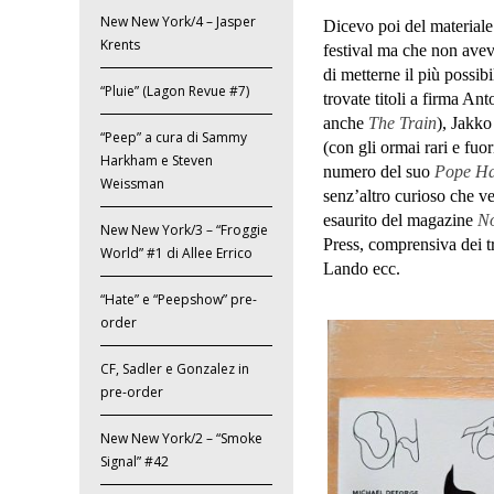
New New York/4 – Jasper
Dicevo poi del materiale 
Krents
festival ma che non avev
di metterne il più possib
“Pluie” (Lagon Revue #7)
trovate titoli a firma An
anche
The Train
), Jakko
“Peep” a cura di Sammy
(con gli ormai rari e fuo
Harkham e Steven
numero del suo
Pope Ha
Weissman
senz’altro curioso che v
esaurito del magazine
N
New New York/3 – “Froggie
Press, comprensiva dei t
World” #1 di Allee Errico
Lando ecc.
“Hate” e “Peepshow” pre-
order
CF, Sadler e Gonzalez in
pre-order
New New York/2 – “Smoke
Signal” #42