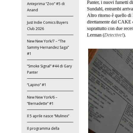
Panter, i nuovi fumetti d
Anteprima “Zoo” #5 di
Sundahl, entrambi arrivat
Anand
Altro ritorno è quello di 
direttamente dal CAKE di
Just Indie Comics Buyers
soprattutto con due recen
Club 2026
Lerman (
Detective!
).
New New York/7 – “The
Sammy Hernandez Saga”
#1
“Smoke Signal” #44 di Gary
Panter
“Lapino” #1
New New York/6 –
“Bernadette” #1
Il 5 aprile nasce “Mulinex”
Il programma della