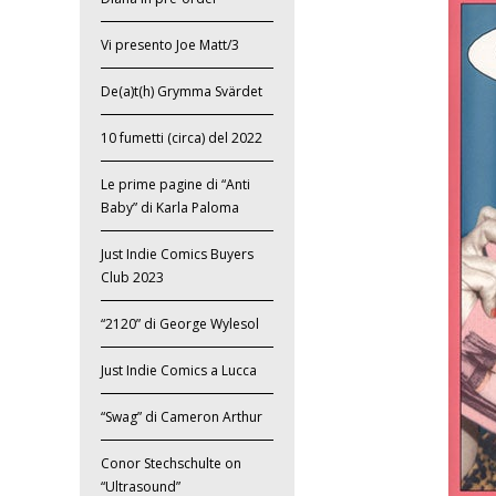
Vi presento Joe Matt/3
De(a)t(h) Grymma Svärdet
10 fumetti (circa) del 2022
Le prime pagine di “Anti
Baby” di Karla Paloma
Just Indie Comics Buyers
Club 2023
“2120” di George Wylesol
Just Indie Comics a Lucca
“Swag” di Cameron Arthur
Conor Stechschulte on
“Ultrasound”