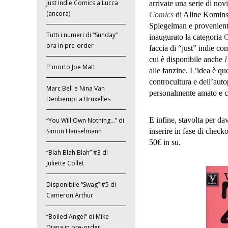
Just Indie Comics a Lucca
arrivate una serie di no
(ancora)
Comics
di Aline Kominsk
Spiegelman e provenient
Tutti i numeri di “Sunday”
inaugurato la categoria
O
ora in pre-order
faccia di “just” indie co
cui è disponibile anche
I
E’ morto Joe Matt
alle fanzine. L’idea è que
controcultura e dell’auto
Marc Bell e Nina Van
personalmente amato e ch
Denbempt a Bruxelles
E infine, stavolta per da
“You Will Own Nothing…” di
inserire in fase di check
Simon Hanselmann
50€ in su.
“Blah Blah Blah” #3 di
Juliette Collet
Disponibile “Swag” #5 di
Cameron Arthur
“Boiled Angel” di Mike
Diana in pre-order