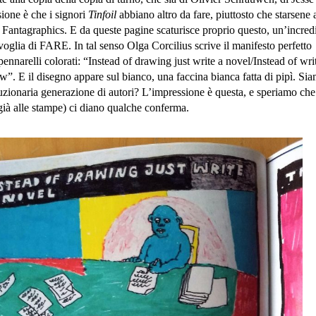
ione è che i signori
Tinfoil
abbiano altro da fare, piuttosto che starsene 
i Fantagraphics. E da queste pagine scaturisce proprio questo, un’incred
le voglia di FARE. In tal senso Olga Corcilius scrive il manifesto perfetto
pennarelli colorati: “Instead of drawing just write a novel/Instead of wri
ow”. E il disegno appare sul bianco, una faccina bianca fatta di pipì. Si
uzionaria generazione di autori? L’impressione è questa, e speriamo che
 già alle stampe) ci diano qualche conferma.