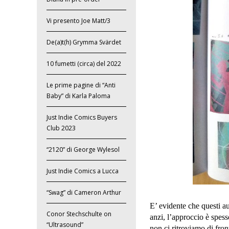
Vi presento Joe Matt/3
De(a)t(h) Grymma Svärdet
10 fumetti (circa) del 2022
Le prime pagine di “Anti
Baby” di Karla Paloma
Just Indie Comics Buyers
Club 2023
“2120” di George Wylesol
Just Indie Comics a Lucca
“Swag” di Cameron Arthur
E’ evidente che questi a
Conor Stechschulte on
anzi, l’approccio è spes
“Ultrasound”
non ci ritroviamo di fron