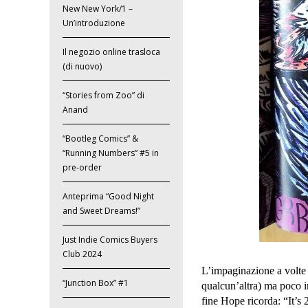
New New York/1 –
Un’introduzione
Il negozio online trasloca
(di nuovo)
“Stories from Zoo” di
Anand
“Bootleg Comics” &
“Running Numbers” #5 in
pre-order
Anteprima “Good Night
and Sweet Dreams!”
Just Indie Comics Buyers
Club 2024
L’impaginazione a volte 
“Junction Box” #1
qualcun’altra) ma poco i
fine Hope ricorda: “It’s 