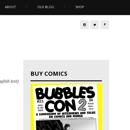
ABOUT
OLD BLOG
SHOP
BUY COMICS
glish text)