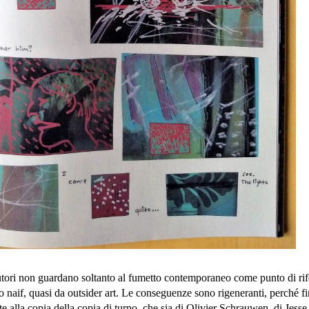
utori non guardano soltanto al fumetto contemporaneo come punto di ri
so naif, quasi da outsider art. Le conseguenze sono rigeneranti, perché f
te alla copia della copia di turno, che sia di Olivier Schrauwen, di Jess