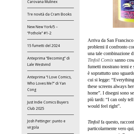
Carovana Mulinex
Tre novità da Cram Books
New New York/5 –
“Pothole” #1-2
Arriva da San Francisco 
15 fumetti del 2024
problemi il confronto co
una tale combinazione di 
Anteprima “Becoming” di
Tinfoil Comix
sanno cosa
Lale Westvind
fumetti mostrano temi e s
è soprattutto uno sguard
Anteprima “I Love Comics,
cui si legge: “Everythi
Who Loves Me?” di Yan
these screens always here
Cong
home”. I disegni sono sem
più tardi: “I can only tel
Just Indie Comics Buyers
would feel right”.
Club 2025
Josh Pettinger: punto e
Tinfoil
fa questo, racconta
virgola
particolarmente vero qui,