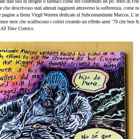
te dall’uso di droghe o farmaci come nel contributo un po’ retrò di Fri
 che descrivono stati alterati raggiunti attraverso la sofferenza, come n
e pagine a firma Virgil Warren dedicate al Subcomandante Marcos. L’ar
linee nere che scalfiscono i colori creando un effetto anni ’70 che ben f
a
All Time Comics
.