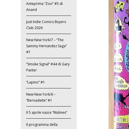
Anteprima “Zoo” #5 di
Anand
Just Indie Comics Buyers
Club 2026
New New York/7 – “The
Sammy Hernandez Saga”
#1
“Smoke Signal” #44 di Gary
Panter
“Lapino” #1
New New York/6 –
“Bernadette” #1
Il 5 aprile nasce “Mulinex”
Il programma della