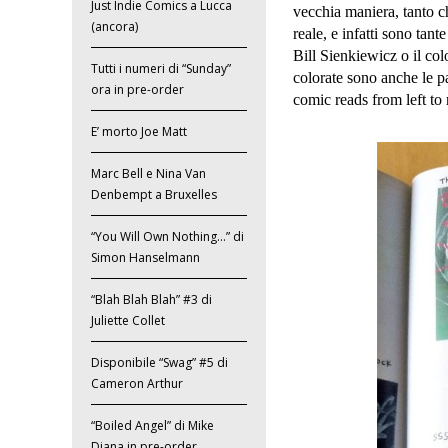
Just Indie Comics a Lucca
vecchia maniera, tanto che
(ancora)
reale, e infatti sono tan
Bill Sienkiewicz o il co
Tutti i numeri di “Sunday”
colorate sono anche le p
ora in pre-order
comic reads from left to 
E’ morto Joe Matt
Marc Bell e Nina Van
Denbempt a Bruxelles
“You Will Own Nothing…” di
Simon Hanselmann
“Blah Blah Blah” #3 di
Juliette Collet
Disponibile “Swag” #5 di
Cameron Arthur
“Boiled Angel” di Mike
Diana in pre-order