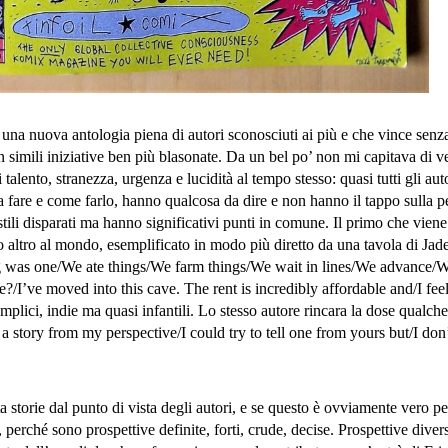
una nuova antologia piena di autori sconosciuti ai più e che vince senz
n simili iniziative ben più blasonate. Da un bel po’ non mi capitava di v
talento, stranezza, urgenza e lucidità al tempo stesso: quasi tutti gli auto
 fare e come farlo, hanno qualcosa da dire e non hanno il tappo sulla p
tili disparati ma hanno significativi punti in comune. Il primo che vien
o altro al mondo, esemplificato in modo più diretto da una tavola di Jad
ng was one/We ate things/We farm things/We wait in lines/We advance/W
?/I’ve moved into this cave. The rent is incredibly affordable and/I feel
plici, indie ma quasi infantili. Lo stesso autore rincara la dose qualch
l a story from my perspective/I could try to tell one from yours but/I don’
 storie dal punto di vista degli autori, e se questo è ovviamente vero per
 perché sono prospettive definite, forti, crude, decise. Prospettive diver