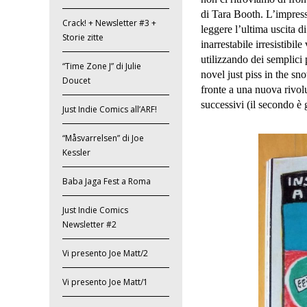
di Tara Booth. L’impress
Crack! + Newsletter #3 +
leggere l’ultima uscita d
Storie zitte
inarrestabile irresistibi
utilizzando dei semplici 
“Time Zone J” di Julie
novel just piss in the sn
Doucet
fronte a una nuova rivol
successivi (il secondo è
Just Indie Comics all’ARF!
“Måsvarrelsen” di Joe
Kessler
Baba Jaga Fest a Roma
Just Indie Comics
Newsletter #2
Vi presento Joe Matt/2
Vi presento Joe Matt/1