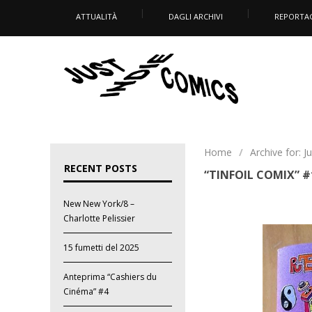
ATTUALITÀ
DAGLI ARCHIVI
REPORTA
Home
/
Archive for: J
RECENT POSTS
“TINFOIL COMIX” #
New New York/8 –
Charlotte Pelissier
15 fumetti del 2025
Anteprima “Cashiers du
Cinéma” #4