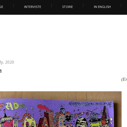
GE
INTERVISTE
STORIE
IN ENGLISH
uly, 2020
1
(En