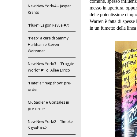
comune, spesso influenza
New New York/4 – Jasper
messo in apertura, oppure
Krents
delle potentissime cinqu
Warren è fatta di spesse 
“Pluie” (Lagon Revue #7)
in un fumetto della line
“Peep” a cura di Sammy
Harkham e Steven
Weissman
New New York/3 – “Froggie
World” #1 di Allee Errico
“Hate” e “Peepshow” pre-
order
CF, Sadler e Gonzalez in
pre-order
New New York/2 – “Smoke
Signal” #42