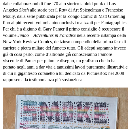
dalle collaborazioni di fine ’70 allo storico tabloid punk di Los
Angeles
Slash
alle storie per il
Raw
di Art Spiegelman e Françoise
Mouly, dalla serie pubblicata per la Zongo Comic di Matt Groening
fino ai più recenti volumi autoconclusivi realizzati per Fantagraphics.
Per chi è a digiuno di Gary Panter il primo consiglio è recuperare il
volume
Jimbo – Adventures in Paradise
nella recente ristampa della
New York Review Comics, delizioso compendio della prima fase di
carriera e pietra miliare del fumetto tutto. Gli adepti sapranno invece
già di cosa parlo, come d’altronde già conosceranno l’amore
viscerale di Panter per pittura e disegno, un grafismo che lo ha
portato negli anni a dar vita a tantissimi lavori puramente illustrativi e
di cui il gigantesco cofanetto a lui dedicato da PictureBox nel 2008
rappresenta la testimonianza più sostanziosa.