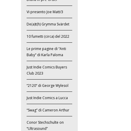
Vi presento Joe Matt/3
De(a)t(h) Grymma Svärdet
10 fumetti (circa) del 2022
Le prime pagine di “Anti
Baby” di Karla Paloma
Just Indie Comics Buyers
Club 2023
“2120” di George Wylesol
Just Indie Comics a Lucca
“Swag” di Cameron Arthur
Conor Stechschulte on
“Ultrasound”