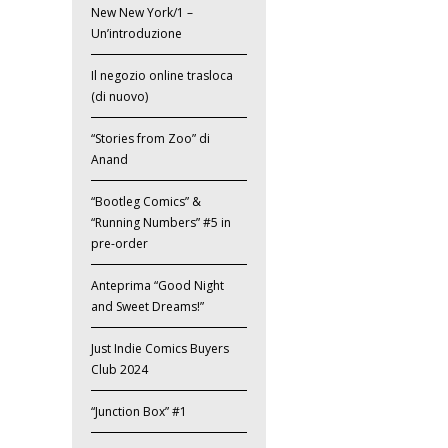
New New York/1 –
Un’introduzione
Il negozio online trasloca
(di nuovo)
“Stories from Zoo” di
Anand
“Bootleg Comics” &
“Running Numbers” #5 in
pre-order
Anteprima “Good Night
and Sweet Dreams!”
Just Indie Comics Buyers
Club 2024
“Junction Box” #1