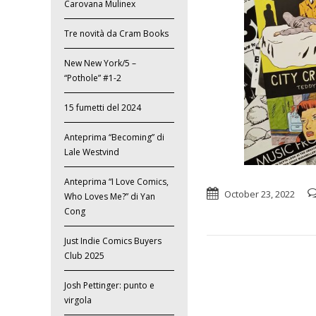
Carovana Mulinex
Tre novità da Cram Books
New New York/5 –
“Pothole” #1-2
15 fumetti del 2024
Anteprima “Becoming” di
Lale Westvind
Anteprima “I Love Comics,
October 23, 2022
Who Loves Me?” di Yan
Cong
Just Indie Comics Buyers
Club 2025
Josh Pettinger: punto e
virgola