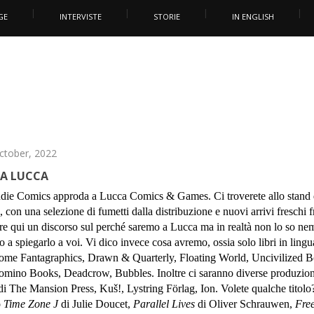
GE
INTERVISTE
STORIE
IN ENGLISH
October, 2022
 A LUCCA
 Indie Comics approda a Lucca Comics & Games. Ci troverete allo stand 
con una selezione di fumetti dalla distribuzione e nuovi arrivi freschi f
iare qui un discorso sul perché saremo a Lucca ma in realtà non lo so n
co a spiegarlo a voi. Vi dico invece cosa avremo, ossia solo libri in lingu
i come Fantagraphics, Drawn & Quarterly, Floating World, Uncivilized 
Domino Books, Deadcrow, Bubbles. Inoltre ci saranno diverse produzion
di The Mansion Press, Kuš!, Lystring Förlag, Ion. Volete qualche titolo
o
Time Zone J
di Julie Doucet,
Parallel Lives
di Oliver Schrauwen,
Free