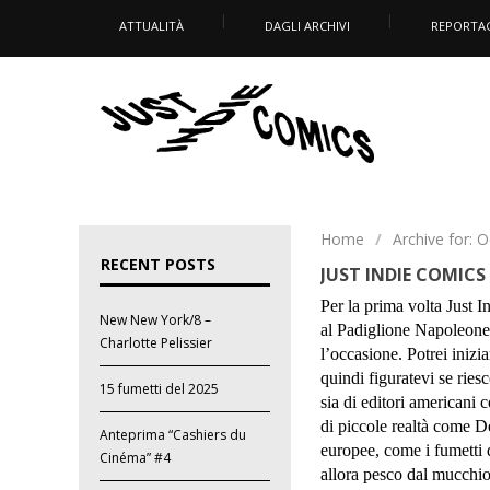
ATTUALITÀ
DAGLI ARCHIVI
REPORTA
Home
/
Archive for: 
RECENT POSTS
JUST INDIE COMICS
Per la prima volta Just
New New York/8 –
al Padiglione Napoleone, 
Charlotte Pelissier
l’occasione. Potrei iniz
quindi figuratevi se ries
15 fumetti del 2025
sia di editori american
di piccole realtà come 
Anteprima “Cashiers du
europee, come i fumetti 
Cinéma” #4
allora pesco dal mucchi