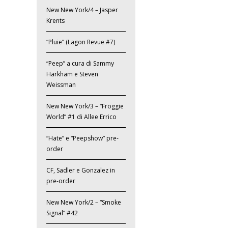
New New York/4 – Jasper
Krents
“Pluie” (Lagon Revue #7)
“Peep” a cura di Sammy
Harkham e Steven
Weissman
New New York/3 – “Froggie
World” #1 di Allee Errico
“Hate” e “Peepshow” pre-
order
CF, Sadler e Gonzalez in
pre-order
New New York/2 – “Smoke
Signal” #42