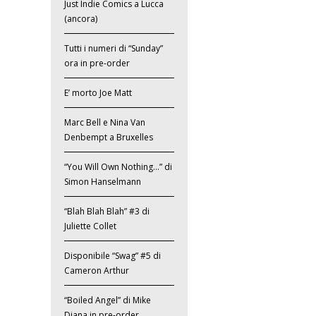
Just Indie Comics a Lucca
(ancora)
Tutti i numeri di “Sunday”
ora in pre-order
E’ morto Joe Matt
Marc Bell e Nina Van
Denbempt a Bruxelles
“You Will Own Nothing…” di
Simon Hanselmann
“Blah Blah Blah” #3 di
Juliette Collet
Disponibile “Swag” #5 di
Cameron Arthur
“Boiled Angel” di Mike
Diana in pre-order