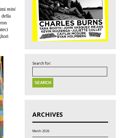
h
timi
mini
 della
ron
ateci
liori
Search for:
ARCHIVES
March 2026