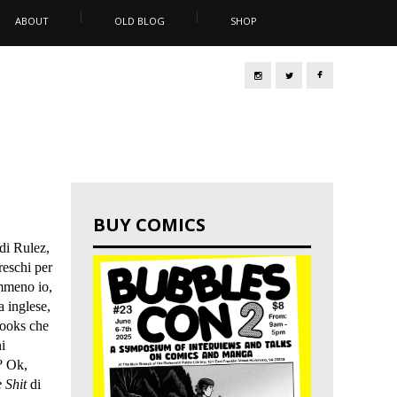
ABOUT
OLD BLOG
SHOP
BUY COMICS
di Rulez,
reschi per
emmeno io,
a inglese,
Books che
i
? Ok,
 Shit
di