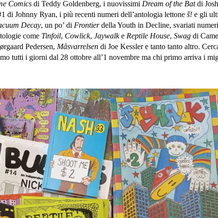
ime Comics
di Teddy Goldenberg, i nuovissimi
Dream of the Bat
di Jos
1 di Johnny Ryan, i più recenti numeri dell’antologia lettone
š!
e gli ul
acuum Decay
, un po’ di
Frontier
della Youth in Decline, svariati numeri
antologie come
Tinfoil
,
Cowlick
,
Jaywalk
e
Reptile House
,
Swag
di Came
ørgaard Pedersen,
Måsvarrelsen
di Joe Kessler e tanto tanto altro. Cerc
o tutti i giorni dal 28 ottobre all’1 novembre ma chi primo arriva i mig