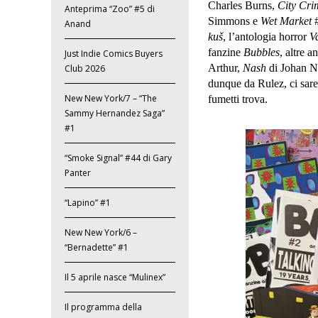
Charles Burns,
City Cr
Anteprima “Zoo” #5 di
Simmons e
Wet Market
#
Anand
kuš
, l’antologia horror
V
fanzine
Bubbles
, altre 
Just Indie Comics Buyers
Arthur,
Nash
di Johan N
Club 2026
dunque da Rulez, ci sarem
New New York/7 – “The
fumetti trova.
Sammy Hernandez Saga”
#1
“Smoke Signal” #44 di Gary
Panter
“Lapino” #1
New New York/6 –
“Bernadette” #1
Il 5 aprile nasce “Mulinex”
Il programma della