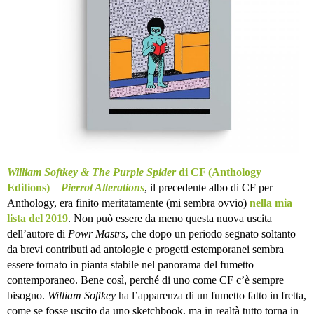
William Softkey & The Purple Spider
di CF (Anthology
Editions)
–
Pierrot Alterations
, il precedente albo di CF per
Anthology, era finito meritatamente (mi sembra ovvio)
nella mia
lista del 2019
. Non può essere da meno questa nuova uscita
dell’autore di
Powr Mastrs
, che dopo un periodo segnato soltanto
da brevi contributi ad antologie e progetti estemporanei sembra
essere tornato in pianta stabile nel panorama del fumetto
contemporaneo. Bene così, perché di uno come CF c’è sempre
bisogno.
William Softkey
ha l’apparenza di un fumetto fatto in fretta,
come se fosse uscito da uno sketchbook, ma in realtà tutto torna in