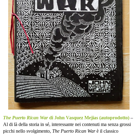
The Puerto Rican War
di John Vasquez Mejias (autoprodotto)
–
Al di là della storia in sé, interessante nei contenuti ma senza grossi
picchi nello svolgimento,
The Puerto Rican War
è il classico