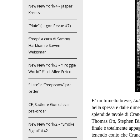
New New York/4 – Jasper
Krents
“Pluie” (Lagon Revue #7)
“Peep” a cura di Sammy
Harkham e Steven
Weissman
New New York/3 – “Froggie
World” #1 di Allee Errico
“Hate” e “Peepshow” pre-
order
E’ un fumetto breve,
Lat
CF, Sadler e Gonzalez in
bella spessa e dalle dim
pre-order
splendide tavole di Crane
Thomas Ott, Stephen Bisse
New New York/2 – “Smoke
finale è totalmente appag
Signal” #42
tenendo conto che Crane h