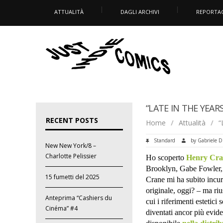
ATTUALITÀ
DAGLI ARCHIVI
REPORTA
“LATE IN THE YEAR
RECENT POSTS
Home
/
Attualità
/
“
Standard
by
Gabriele D
New New York/8 –
Charlotte Pelissier
Ho scoperto
Henry Cra
Brooklyn, Gabe Fowler,
15 fumetti del 2025
Crane mi ha subito incur
originale, oggi? – ma ri
Anteprima “Cashiers du
cui i riferimenti estetici
Cinéma” #4
diventati ancor più evide