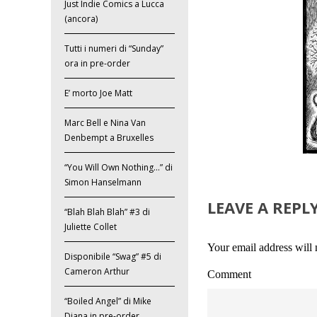
Just Indie Comics a Lucca
(ancora)
Tutti i numeri di “Sunday”
ora in pre-order
E’ morto Joe Matt
Marc Bell e Nina Van
Denbempt a Bruxelles
“You Will Own Nothing…” di
Simon Hanselmann
LEAVE A REPL
“Blah Blah Blah” #3 di
Juliette Collet
Your email address will 
Disponibile “Swag” #5 di
Cameron Arthur
Comment
“Boiled Angel” di Mike
Diana in pre-order