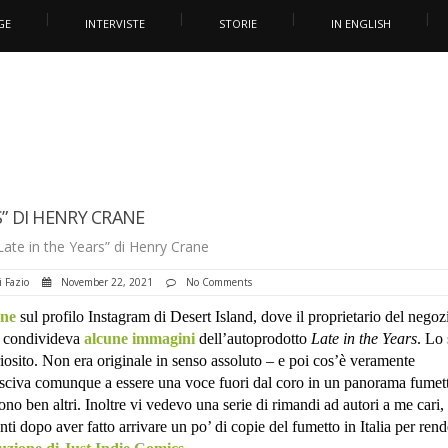
GE
INTERVISTE
STORIE
IN ENGLISH
S” DI HENRY CRANE
Late in the Years” di Henry Crane
i Fazio
November 22, 2021
No Comments
ne
sul profilo Instagram di Desert Island, dove il proprietario del negoz
 condivideva
alcune immagini
dell’autoprodotto
Late in the Years
. Lo 
iosito. Non era originale in senso assoluto – e poi cos’è veramente
usciva comunque a essere una voce fuori dal coro in un panorama fumett
 sono ben altri. Inoltre vi vedevo una serie di rimandi ad autori a me cari
nti dopo aver fatto arrivare un po’ di copie del fumetto in Italia per rend