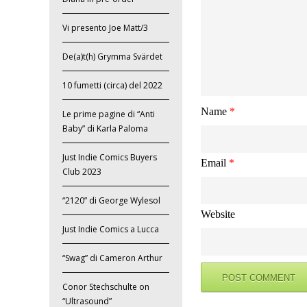
Vi presento Joe Matt/3
De(a)t(h) Grymma Svärdet
10 fumetti (circa) del 2022
Name
*
Le prime pagine di “Anti
Baby” di Karla Paloma
Just Indie Comics Buyers
Email
*
Club 2023
“2120” di George Wylesol
Website
Just Indie Comics a Lucca
“Swag” di Cameron Arthur
Conor Stechschulte on
“Ultrasound”