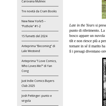
Carovana Mulinex
Tre novità da Cram Books
New New York/5 –
Late in the Years
si pres
“Pothole” #1-2
punto di riferimento. La 
bosco appare un nuvola d
15 fumetti del 2024
tilt e non riesce più a pe
tornare in sé il marito h
Anteprima “Becoming” di
Lale Westvind
lì i presagi diventano o
Anteprima “I Love Comics,
Who Loves Me?” di Yan
Cong
Just Indie Comics Buyers
Club 2025
Josh Pettinger: punto e
virgola