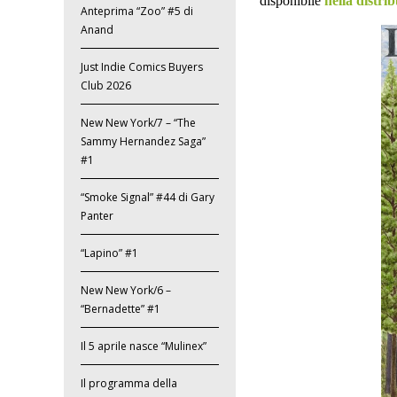
disponibile
nella distri
Anteprima “Zoo” #5 di
Anand
Just Indie Comics Buyers
Club 2026
New New York/7 – “The
Sammy Hernandez Saga”
#1
“Smoke Signal” #44 di Gary
Panter
“Lapino” #1
New New York/6 –
“Bernadette” #1
Il 5 aprile nasce “Mulinex”
Il programma della