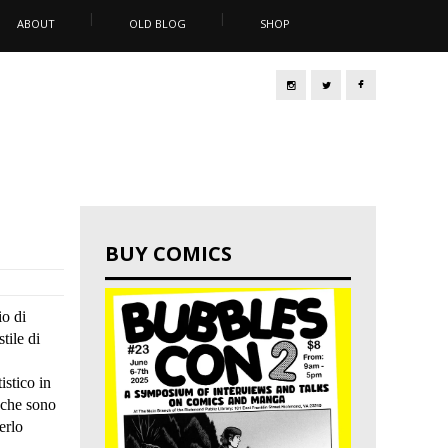
ABOUT
OLD BLOG
SHOP
BUY COMICS
io di
stile di
istico in
, che sono
erlo