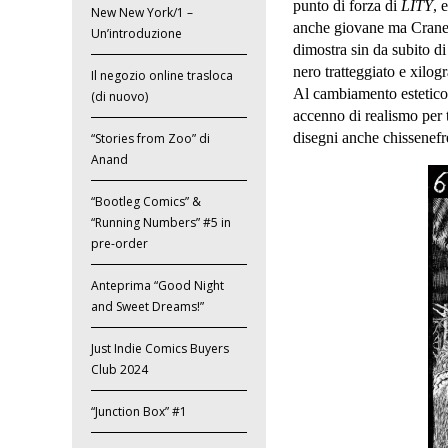
punto di forza di
LITY
, 
New New York/1 –
anche giovane ma Crane – 
Un’introduzione
dimostra sin da subito d
nero tratteggiato e xilog
Il negozio online trasloca
Al cambiamento estetico
(di nuovo)
accenno di realismo per t
disegni anche chissenefr
“Stories from Zoo” di
Anand
“Bootleg Comics” &
“Running Numbers” #5 in
pre-order
Anteprima “Good Night
and Sweet Dreams!”
Just Indie Comics Buyers
Club 2024
“Junction Box” #1