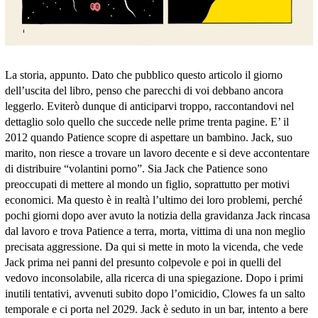
La storia, appunto. Dato che pubblico questo articolo il giorno
dell’uscita del libro, penso che parecchi di voi debbano ancora
leggerlo. Eviterò dunque di anticiparvi troppo, raccontandovi nel
dettaglio solo quello che succede nelle prime trenta pagine. E’ il
2012 quando Patience scopre di aspettare un bambino. Jack, suo
marito, non riesce a trovare un lavoro decente e si deve accontentare
di distribuire “volantini porno”. Sia Jack che Patience sono
preoccupati di mettere al mondo un figlio, soprattutto per motivi
economici. Ma questo è in realtà l’ultimo dei loro problemi, perché
pochi giorni dopo aver avuto la notizia della gravidanza Jack rincasa
dal lavoro e trova Patience a terra, morta, vittima di una non meglio
precisata aggressione. Da qui si mette in moto la vicenda, che vede
Jack prima nei panni del presunto colpevole e poi in quelli del
vedovo inconsolabile, alla ricerca di una spiegazione. Dopo i primi
inutili tentativi, avvenuti subito dopo l’omicidio, Clowes fa un salto
temporale e ci porta nel 2029. Jack è seduto in un bar, intento a bere