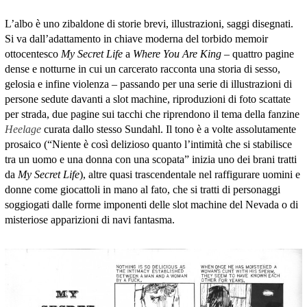
L’albo è uno zibaldone di storie brevi, illustrazioni, saggi disegnati.
Si va dall’adattamento in chiave moderna del torbido memoir
ottocentesco
My Secret Life
a
Where You Are King
– quattro pagine
dense e notturne in cui un carcerato racconta una storia di sesso,
gelosia e infine violenza – passando per una serie di illustrazioni di
persone sedute davanti a slot machine, riproduzioni di foto scattate
per strada, due pagine sui tacchi che riprendono il tema della fanzine
Heelage
curata dallo stesso Sundahl. Il tono è a volte assolutamente
prosaico (“Niente è così delizioso quanto l’intimità che si stabilisce
tra un uomo e una donna con una scopata” inizia uno dei brani tratti
da
My Secret Life
), altre quasi trascendentale nel raffigurare uomini e
donne come giocattoli in mano al fato, che si tratti di personaggi
soggiogati dalle forme imponenti delle slot machine del Nevada o di
misteriose apparizioni di navi fantasma.