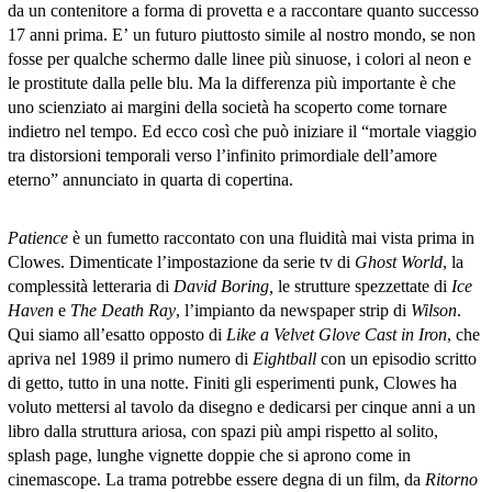
da un contenitore a forma di provetta e a raccontare quanto successo
17 anni prima. E’ un futuro piuttosto simile al nostro mondo, se non
fosse per qualche schermo dalle linee più sinuose, i colori al neon e
le prostitute dalla pelle blu. Ma la differenza più importante è che
uno scienziato ai margini della società ha scoperto come tornare
indietro nel tempo. Ed ecco così che può iniziare il “mortale viaggio
tra distorsioni temporali verso l’infinito primordiale dell’amore
eterno” annunciato in quarta di copertina.
Patience
è un fumetto raccontato con una fluidità mai vista prima in
Clowes. Dimenticate l’impostazione da serie tv di
Ghost World
, la
complessità letteraria di
David Boring,
le strutture spezzettate di
Ice
Haven
e
The Death Ray
, l’impianto da newspaper strip di
Wilson
.
Qui siamo all’esatto opposto di
Like a Velvet Glove Cast in Iron
, che
apriva nel 1989 il primo numero di
Eightball
con un episodio scritto
di getto, tutto in una notte. Finiti gli esperimenti punk, Clowes ha
voluto mettersi al tavolo da disegno e dedicarsi per cinque anni a un
libro dalla struttura ariosa, con spazi più ampi rispetto al solito,
splash page, lunghe vignette doppie che si aprono come in
cinemascope. La trama potrebbe essere degna di un film, da
Ritorno