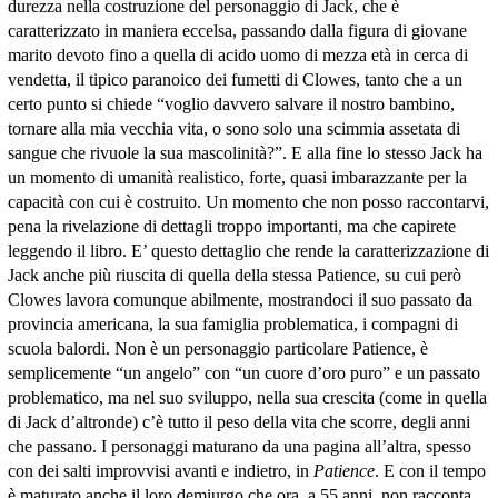
durezza nella costruzione del personaggio di Jack, che è
caratterizzato in maniera eccelsa, passando dalla figura di giovane
marito devoto fino a quella di acido uomo di mezza età in cerca di
vendetta, il tipico paranoico dei fumetti di Clowes, tanto che a un
certo punto si chiede “voglio davvero salvare il nostro bambino,
tornare alla mia vecchia vita, o sono solo una scimmia assetata di
sangue che rivuole la sua mascolinità?”. E alla fine lo stesso Jack ha
un momento di umanità realistico, forte, quasi imbarazzante per la
capacità con cui è costruito. Un momento che non posso raccontarvi,
pena la rivelazione di dettagli troppo importanti, ma che capirete
leggendo il libro. E’ questo dettaglio che rende la caratterizzazione di
Jack anche più riuscita di quella della stessa Patience, su cui però
Clowes lavora comunque abilmente, mostrandoci il suo passato da
provincia americana, la sua famiglia problematica, i compagni di
scuola balordi. Non è un personaggio particolare Patience, è
semplicemente “un angelo” con “un cuore d’oro puro” e un passato
problematico, ma nel suo sviluppo, nella sua crescita (come in quella
di Jack d’altronde) c’è tutto il peso della vita che scorre, degli anni
che passano. I personaggi maturano da una pagina all’altra, spesso
con dei salti improvvisi avanti e indietro, in
Patience
. E con il tempo
è maturato anche il loro demiurgo che ora, a 55 anni, non racconta