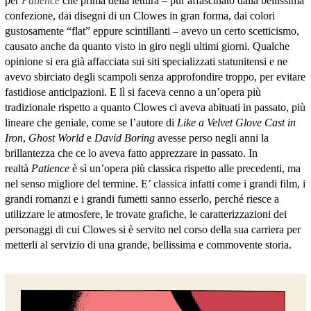
per
Patience
che prima della lettura – pur affascinato dalla bellissima
confezione, dai disegni di un Clowes in gran forma, dai colori
gustosamente “flat” eppure scintillanti – avevo un certo scetticismo,
causato anche da quanto visto in giro negli ultimi giorni. Qualche
opinione si era già affacciata sui siti specializzati statunitensi e ne
avevo sbirciato degli scampoli senza approfondire troppo, per evitare
fastidiose anticipazioni. E lì si faceva cenno a un’opera più
tradizionale rispetto a quanto Clowes ci aveva abituati in passato, più
lineare che geniale, come se l’autore di
Like a Velvet Glove Cast in
Iron
,
Ghost World
e
David Boring
avesse perso negli anni la
brillantezza che ce lo aveva fatto apprezzare in passato. In
realtà
Patience
è sì un’opera più classica rispetto alle precedenti, ma
nel senso migliore del termine. E’ classica infatti come i grandi film, i
grandi romanzi e i grandi fumetti sanno esserlo, perché riesce a
utilizzare le atmosfere, le trovate grafiche, le caratterizzazioni dei
personaggi di cui Clowes si è servito nel corso della sua carriera per
metterli al servizio di una grande, bellissima e commovente storia.