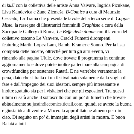
di
kuš!
con la collettiva delle artiste Anna Vaivare, Ingrida Picukane,
Liva Kandevica e Zane Zlemeša,
B-Comics
a cura di Maurizio
Ceccato, La Trama che presenta le tavole della terza serie di
Coppie
Miste
, la rassegna di illustratrici femminili
Graphiste
a cura della
Sacripante Gallery di Roma,
Le Beffe delle donne
con il lavoro del
collettivo toscano Le Vanvere, Crack! Fumetti dirompenti
featuring Martin Lopez Lam, Bambi Kramer e Sonno. Per la lista
completa delle mostre, oltreché per tutti gli altri eventi, vi
rimando
alla pagina Ulule
, dove trovate il programma in continuo
aggiornamento e dove potete inoltre partecipare alla campagna di
crowdfunding per sostenere Ratatà. E ne varrebbe veramente la
pena, dato che si tratta di un festival nato solamente dalla voglia di
fare e dall’impegno dei suoi ideatori, sempre più interessante e
inoltre gratuito sia per i visitatori che per gli espositori. Tra questi
ultimi ci sarà anche il sottoscritto con un po’ di fumetti che trovate
abitualmente su
justindiecomics.tictail.com
, quindi se avrete la buona
e giusta idea di venire a Macerata approfittatene almeno per dire
ciao. Di seguito un po’ di immagini degli artisti in mostra. E buon
Ratatà a tutti.