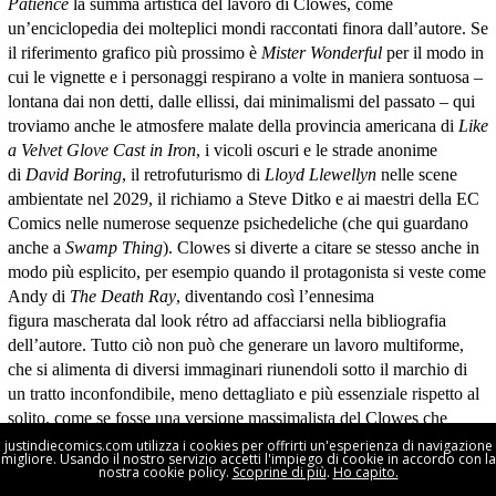
Patience
la summa artistica del lavoro di Clowes, come
un’enciclopedia dei molteplici mondi raccontati finora dall’autore. Se
il riferimento grafico più prossimo è
Mister Wonderful
per il modo in
cui le vignette e i personaggi respirano a volte in maniera sontuosa –
lontana dai non detti, dalle ellissi, dai minimalismi del passato – qui
troviamo anche le atmosfere malate della provincia americana di
Like
a Velvet Glove Cast in Iron
, i vicoli oscuri e le strade anonime
di
David Boring
, il retrofuturismo di
Lloyd Llewellyn
nelle scene
ambientate nel 2029, il richiamo a Steve Ditko e ai maestri della EC
Comics nelle numerose sequenze psichedeliche (che qui guardano
anche a
Swamp Thing
). Clowes si diverte a citare se stesso anche in
modo più esplicito, per esempio quando il protagonista si veste come
Andy di
The Death Ray
, diventando così l’ennesima
figura mascherata dal look rétro ad affacciarsi nella bibliografia
dell’autore.
Tutto ciò non può che generare un lavoro multiforme,
che si alimenta di diversi immaginari riunendoli sotto il marchio di
un tratto inconfondibile, meno dettagliato e più essenziale rispetto al
solito, come se fosse una versione massimalista del Clowes che
conosciamo. Massimalista proprio come la storia che racconta.
justindiecomics.com utilizza i cookies per offrirti un'esperienza di navigazione
migliore. Usando il nostro servizio accetti l'impiego di cookie in accordo con la
nostra cookie policy.
Scoprine di più
.
Ho capito.