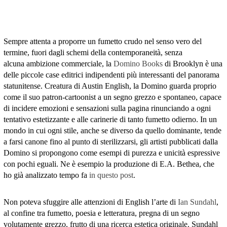
Sempre attenta a proporre un fumetto crudo nel senso vero del
termine, fuori dagli schemi della contemporaneità, senza
alcuna ambizione commerciale, la
Domino Books
di Brooklyn è una
delle piccole case editrici indipendenti più interessanti del panorama
statunitense. Creatura di Austin English, la Domino guarda proprio
come il suo patron-cartoonist a un segno grezzo e spontaneo, capace
di incidere emozioni e sensazioni sulla pagina rinunciando a ogni
tentativo estetizzante e alle carinerie di tanto fumetto odierno. In un
mondo in cui ogni stile, anche se diverso da quello dominante, tende
a farsi canone fino al punto di sterilizzarsi, gli artisti pubblicati dalla
Domino si propongono come esempi di purezza e unicità espressive
con pochi eguali. Ne è esempio la produzione di E.A. Bethea, che
ho già analizzato tempo fa
in questo post
.
Non poteva sfuggire alle attenzioni di English l’arte di
Ian Sundahl
,
al confine tra fumetto, poesia e letteratura, pregna di un segno
volutamente grezzo, frutto di una ricerca estetica originale. Sundahl