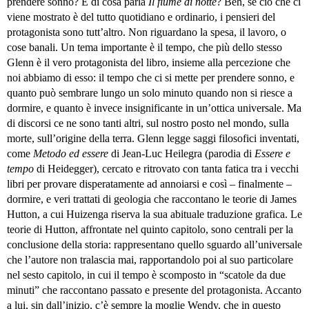
prendere sonno? E di cosa parla
Il fiume di notte
? Beh, se ciò che ci
viene mostrato è del tutto quotidiano e ordinario, i pensieri del
protagonista sono tutt’altro. Non riguardano la spesa, il lavoro, o
cose banali. Un tema importante è il tempo, che più dello stesso
Glenn è il vero protagonista del libro, insieme alla percezione che
noi abbiamo di esso: il tempo che ci si mette per prendere sonno, e
quanto può sembrare lungo un solo minuto quando non si riesce a
dormire, e quanto è invece insignificante in un’ottica universale. Ma
di discorsi ce ne sono tanti altri, sul nostro posto nel mondo, sulla
morte, sull’origine della terra. Glenn legge saggi filosofici inventati,
come
Metodo ed essere
di Jean-Luc Heilegra (parodia di
Essere e
tempo
di Heidegger), cercato e ritrovato con tanta fatica tra i vecchi
libri per provare disperatamente ad annoiarsi e così – finalmente –
dormire, e veri trattati di geologia che raccontano le teorie di James
Hutton, a cui Huizenga riserva la sua abituale traduzione grafica. Le
teorie di Hutton, affrontate nel quinto capitolo, sono centrali per la
conclusione della storia: rappresentano quello sguardo all’universale
che l’autore non tralascia mai, rapportandolo poi al suo particolare
nel sesto capitolo, in cui il tempo è scomposto in “scatole da due
minuti” che raccontano passato e presente del protagonista. Accanto
a lui, sin dall’inizio, c’è sempre la moglie Wendy, che in questo