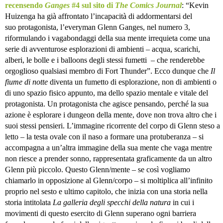
recensendo
Ganges
#4 sul sito di
The Comics Journal
: “Kevin
Huizenga ha già affrontato l’incapacità di addormentarsi del
suo protagonista, l’everyman Glenn Ganges, nel numero 3,
riformulando i vagabondaggi della sua mente irrequieta come una
serie di avventurose esplorazioni di ambienti – acqua, scarichi,
alberi, le bolle e i balloons degli stessi fumetti – che renderebbe
orgoglioso qualsiasi membro di Fort Thunder”. Ecco dunque che
Il
fiume di notte
diventa un fumetto di esplorazione, non di ambienti o
di uno spazio fisico appunto, ma dello spazio mentale e vitale del
protagonista. Un protagonista che agisce pensando, perché la sua
azione è esplorare i dungeon della mente, dove non trova altro che i
suoi stessi pensieri. L’immagine ricorrente del corpo di Glenn steso a
letto – la testa ovale con il naso a formare una protuberanza – si
accompagna a un’altra immagine della sua mente che vaga mentre
non riesce a prender sonno, rappresentata graficamente da un altro
Glenn più piccolo. Questo Glenn/mente – se così vogliamo
chiamarlo in opposizione al Glenn/corpo – si moltiplica all’infinito
proprio nel sesto e ultimo capitolo, che inizia con una storia nella
storia intitolata
La galleria degli specchi della natura
in cui i
movimenti di questo esercito di Glenn superano ogni barriera