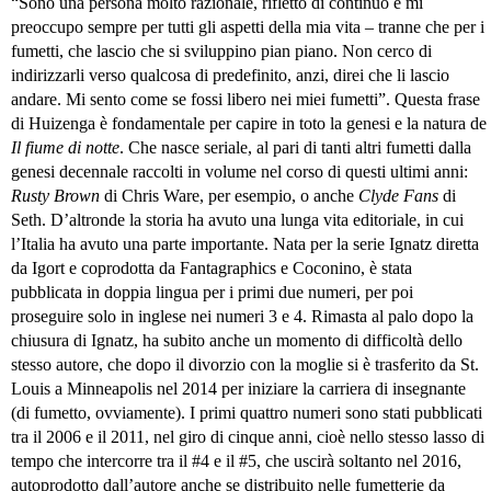
“Sono una persona molto razionale, rifletto di continuo e mi
preoccupo sempre per tutti gli aspetti della mia vita – tranne che per i
fumetti, che lascio che si sviluppino pian piano. Non cerco di
indirizzarli verso qualcosa di predefinito, anzi, direi che li lascio
andare. Mi sento come se fossi libero nei miei fumetti”. Questa frase
di Huizenga è fondamentale per capire in toto la genesi e la natura de
Il fiume di notte
. Che nasce seriale, al pari di tanti altri fumetti dalla
genesi decennale raccolti in volume nel corso di questi ultimi anni:
Rusty Brown
di Chris Ware, per esempio, o anche
Clyde Fans
di
Seth. D’altronde la storia ha avuto una lunga vita editoriale, in cui
l’Italia ha avuto una parte importante. Nata per la serie Ignatz diretta
da Igort e coprodotta da Fantagraphics e Coconino, è stata
pubblicata in doppia lingua per i primi due numeri, per poi
proseguire solo in inglese nei numeri 3 e 4. Rimasta al palo dopo la
chiusura di Ignatz, ha subito anche un momento di difficoltà dello
stesso autore, che dopo il divorzio con la moglie si è trasferito da St.
Louis a Minneapolis nel 2014 per iniziare la carriera di insegnante
(di fumetto, ovviamente). I primi quattro numeri sono stati pubblicati
tra il 2006 e il 2011, nel giro di cinque anni, cioè nello stesso lasso di
tempo che intercorre tra il #4 e il #5, che uscirà soltanto nel 2016,
autoprodotto dall’autore anche se distribuito nelle fumetterie da