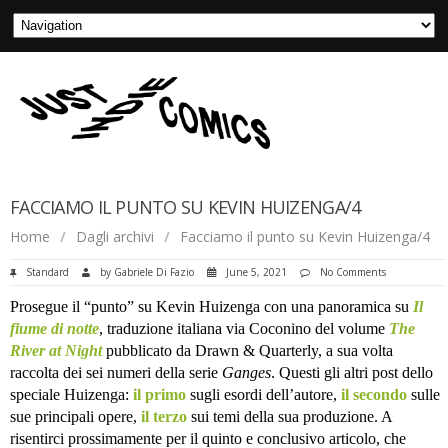
FACCIAMO IL PUNTO SU KEVIN HUIZENGA/4
Home
/
Dagli archivi
/
Facciamo il punto su Kevin Huizenga/4
Standard
by
Gabriele Di Fazio
June 5, 2021
No Comments
Prosegue il “punto” su Kevin Huizenga con una panoramica su
Il
fiume di notte
, traduzione italiana via Coconino del volume
The
River at Night
pubblicato da Drawn & Quarterly, a sua volta
raccolta dei sei numeri della serie
Ganges
. Questi gli altri post dello
speciale Huizenga:
il primo
sugli esordi dell’autore,
il secondo
sulle
sue principali opere,
il terzo
sui temi della sua produzione. A
risentirci prossimamente per il quinto e conclusivo articolo, che