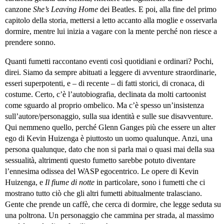
canzone
She’s Leaving Home
dei Beatles. E poi, alla fine del primo
capitolo della storia, mettersi a letto accanto alla moglie e osservarla
dormire, mentre lui inizia a vagare con la mente perché non riesce a
prendere sonno.
Quanti fumetti raccontano eventi così quotidiani e ordinari? Pochi,
direi. Siamo da sempre abituati a leggere di avventure straordinarie,
esseri superpotenti, e – di recente – di fatti storici, di cronaca, di
costume. Certo, c’è l’autobiografia, declinata da molti cartoonist
come sguardo al proprio ombelico. Ma c’è spesso un’insistenza
sull’autore/personaggio, sulla sua identità e sulle sue disavventure.
Qui nemmeno quello, perché Glenn Ganges più che essere un alter
ego di Kevin Huizenga è piuttosto un uomo qualunque. Anzi, una
persona qualunque, dato che non si parla mai o quasi mai della sua
sessualità, altrimenti questo fumetto sarebbe potuto diventare
l’ennesima odissea del WASP egocentrico. Le opere di Kevin
Huizenga, e
Il fiume di notte
in particolare, sono i fumetti che ci
mostrano tutto ciò che gli altri fumetti abitualmente tralasciano.
Gente che prende un caffè, che cerca di dormire, che legge seduta su
una poltrona. Un personaggio che cammina per strada, al massimo