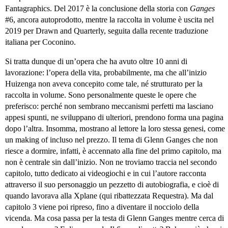
Fantagraphics. Del 2017 è la conclusione della storia con
Ganges
#6, ancora autoprodotto, mentre la raccolta in volume è uscita nel
2019 per Drawn and Quarterly, seguita dalla recente traduzione
italiana per Coconino.
Si tratta dunque di un’opera che ha avuto oltre 10 anni di
lavorazione: l’opera della vita, probabilmente, ma che all’inizio
Huizenga non aveva concepito come tale, né strutturato per la
raccolta in volume. Sono personalmente queste le opere che
preferisco: perché non sembrano meccanismi perfetti ma lasciano
appesi spunti, ne sviluppano di ulteriori, prendono forma una pagina
dopo l’altra. Insomma, mostrano al lettore la loro stessa genesi, come
un making of incluso nel prezzo. Il tema di Glenn Ganges che non
riesce a dormire, infatti, è accennato alla fine del primo capitolo, ma
non è centrale sin dall’inizio. Non ne troviamo traccia nel secondo
capitolo, tutto dedicato ai videogiochi e in cui l’autore racconta
attraverso il suo personaggio un pezzetto di autobiografia, e cioè di
quando lavorava alla Xplane (qui ribattezzata Requestra). Ma dal
capitolo 3 viene poi ripreso, fino a diventare il nocciolo della
vicenda. Ma cosa passa per la testa di Glenn Ganges mentre cerca di