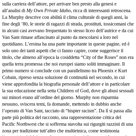
sulla carriera dell’attore, per arrivare ben presto alla genesi e
all’analisi di
My Own Private Idaho
, ricca di interessanti retroscena.
La Murphy descrive con abilità il clima culturale di quegli anni, la
fine degli ’80, le storie di ragazzi di strada, prostituti, tossicomani che
in alcuni casi avevano frequentato lo stesso liceo dell’autrice e da cui
Van Sant rimase affascinato al punto da mescolarsi a loro nel
quotidiano. L’eroina ha una parte importante in queste pagine, ed è
solo uno dei tanti aspetti che ci fanno capire, come suggerisce il
titolo, che almeno all’epoca la cosiddetta “City of the Roses” non era
quella terra promessa che noi europei siamo soliti immaginare. Il
primo numero si conclude con un parallelismo tra Phoenix e Kurt
Cobain, ripreso senza soluzione di continuità nel secondo, in cui
viene approfondita la biografia personale dell’attore e in particolare
la sua educazione nella setta Children of God, dove gli abusi sessuali
sui minori erano all’ordine del giorno. Murphy non risparmia
nessuno, sviscera temi, fa domande, mettendo in dubbio anche
l’operato di Van Sant, tacciato di “hispter racism”. Da lì si passa alla
parte più politica del racconto, una rappresentazione critica del
Pacific Northwest che si sofferma stavolta sui rigurgiti razzisti di una
zona per tradizione tutt’altro che multietnica, come testimonia