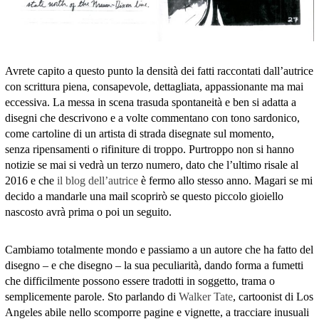
Avrete capito a questo punto la densità dei fatti raccontati dall’autrice
con scrittura piena, consapevole, dettagliata, appassionante ma mai
eccessiva. La messa in scena trasuda spontaneità e ben si adatta a
disegni che descrivono e a volte commentano con tono sardonico,
come cartoline di un artista di strada disegnate sul momento,
senza ripensamenti o rifiniture di troppo. Purtroppo non si hanno
notizie se mai si vedrà un terzo numero, dato che l’ultimo risale al
2016 e che
il blog dell’autrice
è fermo allo stesso anno. Magari se mi
decido a mandarle una mail scoprirò se questo piccolo gioiello
nascosto avrà prima o poi un seguito.
Cambiamo totalmente mondo e passiamo a un autore che ha fatto del
disegno – e che disegno – la sua peculiarità, dando forma a fumetti
che difficilmente possono essere tradotti in soggetto, trama o
semplicemente parole. Sto parlando di
Walker Tate
, cartoonist di Los
Angeles abile nello scomporre pagine e vignette, a tracciare inusuali