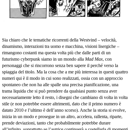
Sia chiaro che le tematiche ricorrenti della Westvind – velocità,
dinamismo, interazioni tra uomo e macchina, visioni lisergiche –
rimangono costanti ma questa volta più che dalle parti di un
futurismo cyberpunk siamo in un mondo alla
Mad Max
, con
personaggi che si rincorrono senza ben sapere il perché verso la
spiaggia del titolo. Ma la cosa che a me più interessa in questi quattro
numeri qui è il modo in cui sono realizzati, ossia con un approccio
spontaneo che non ha alle spalle una precisa pianificazione, una
trama liquida che si può prendere da qualsiasi punto senza aver
necessariamente letto il resto, i disegni che cambiano di volta in volta
stile (e non potrebbe essere altrimenti, dato che il primo numero è
datato 2010 e l’ultimo è dell’anno scorso). Anche la storia si evolve,
inizia in un modo e prosegue in un altro, accelera, rallenta, riparte,
prende deviazioni, tanto che probabilmente potrebbe durare
all’infinito, soprattutto se l’autrice continuerà a costellarla di momenti