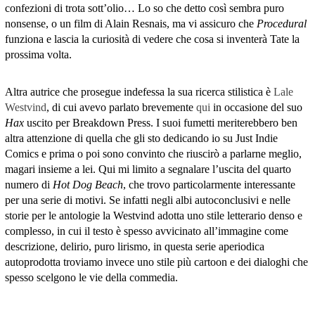
confezioni di trota sott’olio… Lo so che detto così sembra puro
nonsense, o un film di Alain Resnais, ma vi assicuro che
Procedural
funziona e lascia la curiosità di vedere che cosa si inventerà Tate la
prossima volta.
Altra autrice che prosegue indefessa la sua ricerca stilistica è
Lale
Westvind
, di cui avevo parlato brevemente
qui
in occasione del suo
Hax
uscito per Breakdown Press. I suoi fumetti meriterebbero ben
altra attenzione di quella che gli sto dedicando io su Just Indie
Comics e prima o poi sono convinto che riuscirò a parlarne meglio,
magari insieme a lei. Qui mi limito a segnalare l’uscita del quarto
numero di
Hot Dog Beach
, che trovo particolarmente interessante
per una serie di motivi. Se infatti negli albi autoconclusivi e nelle
storie per le antologie la Westvind adotta uno stile letterario denso e
complesso, in cui il testo è spesso avvicinato all’immagine come
descrizione, delirio, puro lirismo, in questa serie aperiodica
autoprodotta troviamo invece uno stile più cartoon e dei dialoghi che
spesso scelgono le vie della commedia.