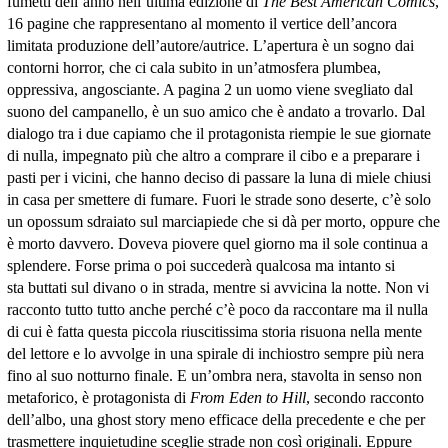
fumetti dell’anno nell’ultima edizione di
The Best American Comics
,
16 pagine che rappresentano al momento il vertice dell’ancora
limitata produzione dell’autore/autrice. L’apertura è un sogno dai
contorni horror, che ci cala subito in un’atmosfera plumbea,
oppressiva, angosciante. A pagina 2 un uomo viene svegliato dal
suono del campanello, è un suo amico che è andato a trovarlo. Dal
dialogo tra i due capiamo che il protagonista riempie le sue giornate
di nulla, impegnato più che altro a comprare il cibo e a preparare i
pasti per i vicini, che hanno deciso di passare la luna di miele chiusi
in casa per smettere di fumare. Fuori le strade sono deserte, c’è solo
un opossum sdraiato sul marciapiede che si dà per morto, oppure che
è morto davvero. Doveva piovere quel giorno ma il sole continua a
splendere. Forse prima o poi succederà qualcosa ma intanto si
sta buttati sul divano o in strada, mentre si avvicina la notte. Non vi
racconto tutto tutto anche perché c’è poco da raccontare ma il nulla
di cui è fatta questa piccola riuscitissima storia risuona nella mente
del lettore e lo avvolge in una spirale di inchiostro sempre più nera
fino al suo notturno finale. E un’ombra nera, stavolta in senso non
metaforico, è protagonista di
From Eden to Hill
, secondo racconto
dell’albo, una ghost story meno efficace della precedente e che per
trasmettere inquietudine sceglie strade non così originali. Eppure