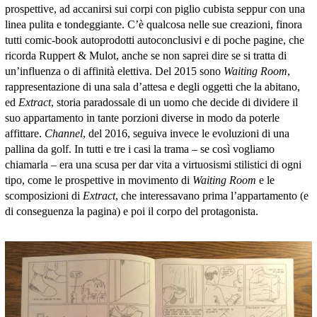
prospettive, ad accanirsi sui corpi con piglio cubista seppur con una
linea pulita e tondeggiante. C’è qualcosa nelle sue creazioni, finora
tutti comic-book autoprodotti autoconclusivi e di poche pagine, che
ricorda Ruppert & Mulot, anche se non saprei dire se si tratta di
un’influenza o di affinità elettiva. Del 2015 sono
Waiting Room
,
rappresentazione di una sala d’attesa e degli oggetti che la abitano,
ed
Extract
, storia paradossale di un uomo che decide di dividere il
suo appartamento in tante porzioni diverse in modo da poterle
affittare.
Channel
, del 2016, seguiva invece le evoluzioni di una
pallina da golf. In tutti e tre i casi la trama – se così vogliamo
chiamarla – era una scusa per dar vita a virtuosismi stilistici di ogni
tipo, come le prospettive in movimento di
Waiting Room
e le
scomposizioni di
Extract
, che interessavano prima l’appartamento (e
di conseguenza la pagina) e poi il corpo del protagonista.