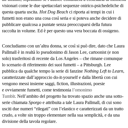
visionari come le due spettacolari sequenze onirico-psichedeliche di
questa quarta uscita.
Hot Dog Beach
ci riporta ai tempi in cui i
fumetti non erano una cosa così seria e si poteva anche decidere di
pubblicare qualcosa a puntate senza preoccuparsi della futura
raccolta in volume. Ed è per questo una vera boccata di ossigeno.
Concludiamo con un’altra donna, se così si può dire, dato che Laura
Pallmall è in realtà lo pseudonimo di Jason Lee, cartoonist (e non
solo) trasferitosi di recente da Los Angeles – che rimane comunque
lo scenario di riferimento dei suoi fumetti – a Pittsburgh. Lee
pubblica da qualche tempo la serie di fanzine
Nothing Left to Learn
,
caratterizzate dall’approccio do-it-yourself e dalla libertà con cui
vengono messi insieme saggi, fiction, illustrazioni, poesie
e ovviamente fumetti, come testimonia
l’omonimo
Tumblr
. Nell’ambito del progetto ha trovato spazio anche una sotto-
serie chiamata
Sporgo
e attribuita a tale Laura Pallmall, di cui sono
usciti due numeri “rilegati” con l’elastico e caratterizzati da un tratto
crudo, a volte sin troppo elementare nella sua semplicità, e da una
divisione della tavola regolare.