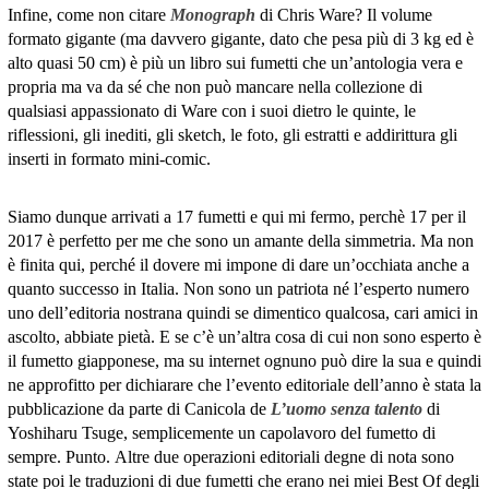
Infine, come non citare
Monograph
di Chris Ware? Il volume
formato gigante (ma davvero gigante, dato che pesa più di 3 kg ed è
alto quasi 50 cm) è più un libro sui fumetti che un’antologia vera e
propria ma va da sé che non può mancare nella collezione di
qualsiasi appassionato di Ware con i suoi dietro le quinte, le
riflessioni, gli inediti, gli sketch, le foto, gli estratti e addirittura gli
inserti in formato mini-comic.
Siamo dunque arrivati a 17 fumetti e qui mi fermo, perchè 17 per il
2017 è perfetto per me che sono un amante della simmetria. Ma non
è finita qui, perché il dovere mi impone di dare un’occhiata anche a
quanto successo in Italia. Non sono un patriota né l’esperto numero
uno dell’editoria nostrana quindi se dimentico qualcosa, cari amici in
ascolto, abbiate pietà. E se c’è un’altra cosa di cui non sono esperto è
il fumetto giapponese, ma su internet ognuno può dire la sua e quindi
ne approfitto per dichiarare che l’evento editoriale dell’anno è stata la
pubblicazione da parte di Canicola de
L’uomo senza talento
di
Yoshiharu Tsuge, semplicemente un capolavoro del fumetto di
sempre. Punto. Altre due operazioni editoriali degne di nota sono
state poi le traduzioni di due fumetti che erano nei miei Best Of degli