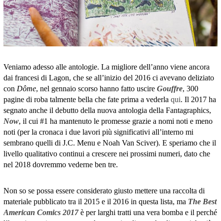
Veniamo adesso alle antologie. La migliore dell’anno viene ancora
dai francesi di Lagon, che se all’inizio del 2016 ci avevano deliziato
con
Dôme
, nel gennaio scorso hanno fatto uscire
Gouffre
, 300
pagine di roba talmente bella che fate prima a vederla
qui
. Il 2017 ha
segnato anche il debutto della nuova antologia della Fantagraphics,
Now
, il cui #1 ha mantenuto le promesse grazie a nomi noti e meno
noti (per la cronaca i due lavori più significativi all’interno mi
sembrano quelli di J.C. Menu e Noah Van Sciver). E speriamo che il
livello qualitativo continui a crescere nei prossimi numeri, dato che
nel 2018 dovremmo vederne ben tre.
Non so se possa essere considerato giusto mettere una raccolta di
materiale pubblicato tra il 2015 e il 2016 in questa lista, ma
The Best
American Comics 2017
è per larghi tratti una vera bomba e il perché