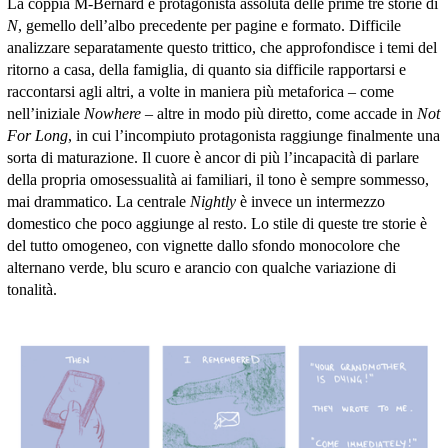
La coppia M-Bernard è protagonista assoluta delle prime tre storie di
N
, gemello dell’albo precedente per pagine e formato. Difficile
analizzare separatamente questo trittico, che approfondisce i temi del
ritorno a casa, della famiglia, di quanto sia difficile rapportarsi e
raccontarsi agli altri, a volte in maniera più metaforica – come
nell’iniziale
Nowhere
– altre in modo più diretto, come accade in
Not
For Long
, in cui l’incompiuto protagonista raggiunge finalmente una
sorta di maturazione. Il cuore è ancor di più l’incapacità di parlare
della propria omosessualità ai familiari, il tono è sempre sommesso,
mai drammatico. La centrale
Nightly
è invece un intermezzo
domestico che poco aggiunge al resto. Lo stile di queste tre storie è
del tutto omogeneo, con vignette dallo sfondo monocolore che
alternano verde, blu scuro e arancio con qualche variazione di
tonalità.