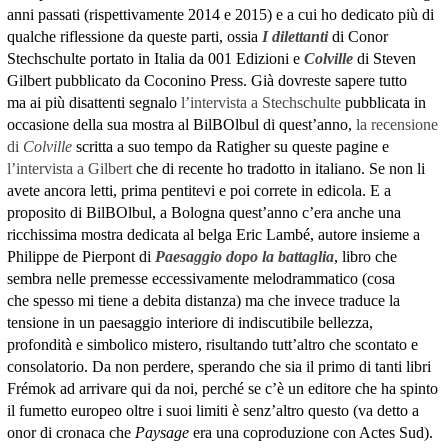
anni passati (rispettivamente 2014 e 2015) e a cui ho dedicato più di
qualche riflessione da queste parti, ossia
I dilettanti
di Conor
Stechschulte portato in Italia da 001 Edizioni e
Colville
di Steven
Gilbert pubblicato da Coconino Press. Già dovreste sapere tutto
ma ai più disattenti segnalo
l’intervista a Stechschulte
pubblicata in
occasione della sua mostra al BilBOlbul di quest’anno,
la recensione
di
Colville
scritta a suo tempo da Ratigher su queste pagine e
l’intervista a Gilbert
che di recente ho tradotto in italiano. Se non li
avete ancora letti, prima pentitevi e poi correte in edicola. E a
proposito di BilBOlbul, a Bologna quest’anno c’era anche una
ricchissima mostra dedicata al belga Eric Lambé, autore insieme a
Philippe de Pierpont di
Paesaggio dopo la battaglia
, libro che
sembra nelle premesse eccessivamente melodrammatico (cosa
che spesso mi tiene a debita distanza) ma che invece traduce la
tensione in un paesaggio interiore di indiscutibile bellezza,
profondità e simbolico mistero, risultando tutt’altro che scontato e
consolatorio. Da non perdere, sperando che sia il primo di tanti libri
Frémok ad arrivare qui da noi, perché se c’è un editore che ha spinto
il fumetto europeo oltre i suoi limiti è senz’altro questo (va detto a
onor di cronaca che
Paysage
era una coproduzione con Actes Sud).