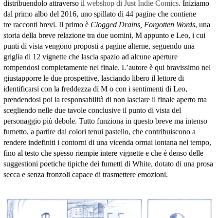
distribuendolo attraverso il
webshop di Just Indie Comics
. Iniziamo
dal primo albo del 2016, uno spillato di 44 pagine che contiene
tre racconti brevi. Il primo è
Clogged Drains, Forgotten Words
, una
storia della breve relazione tra due uomini, M appunto e Leo, i cui
punti di vista vengono proposti a pagine alterne, seguendo una
griglia di 12 vignette che lascia spazio ad alcune aperture
rompendosi completamente nel finale. L’autore è qui bravissimo nel
giustapporre le due prospettive, lasciando libero il lettore di
identificarsi con la freddezza di M o con i sentimenti di Leo,
prendendosi poi la responsabilità di non lasciare il finale aperto ma
scegliendo nelle due tavole conclusive il punto di vista del
personaggio più debole. Tutto funziona in questo breve ma intenso
fumetto, a partire dai colori tenui pastello, che contribuiscono a
rendere indefiniti i contorni di una vicenda ormai lontana nel tempo,
fino al testo che spesso riempie intere vignette e che è denso delle
suggestioni poetiche tipiche dei fumetti di White, dotato di una prosa
secca e senza fronzoli capace di trasmettere emozioni.