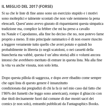
IL MEGLIO DEL 2017 (FORSE)
Si sa che le liste di fine anno sono un esercizio stupido e i motivi
sono molteplici e talmente scontati che non vale nemmeno la pena
elencarli. Quest’anno avevo giurato di risparmiarmi questa simpatica
tradizione ma, complice la febbre che mi ha preso a cavallo
tra Natale e Capodanno, alla fine ho deciso che no, non potevo farne
proprio a meno. Il mio principale rammarico è di non essere riuscito
a leggere veramente tutto quello che avrei potuto e quindi ho
probabilmente in libreria (o negli scatoloni, o nei cassetti della
biancheria ma vabbè, questa è un’altra storia) albi o volumi ancora
intonsi che avrebbero meritato di entrare in questa lista. Ma alla fine
la vita va anche vissuta, non solo letta.
Dopo questa pillola di saggezza, e dopo aver ribadito come sempre
che ogni lista di questo genere è innanzitutto
condizionata dai pregiudizi di chi la fa (e nel mio caso dal fatto che
l’86% dei fumetti che leggo sono americani), rompo il ghiaccio con
due titoli decisamente fuori dal comune di due mostri sacri dei
comics (e non solo), entrambi pubblicati da Fantagraphics Books.