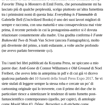
Favorite Thing is Monsters
di Emil Ferris, che personalmente mi ha
lasciato più di qualche perplessità, scelgo piuttosto un’altra fumettista
tra i primissimi nomi di questa lista:
Everything is Flammable
di
Gabrielle Bell (Uncivilized Books) è uno dei suoi lavori migliori di
sempre e racconta, con una maturità e una consapevolezza mai viste
prima, il recente periodo in cui la protagonista-autrice si è dovuta
relazionare costantemente alla madre. Una gradita conferma è
Fante
Bukowski Two
di Noah Van Sciver (ancora Fantagraphics), molto
più divertente del primo, a tratti esilarante, a volte anche profondo
(ne avevo parlato brevemente
qui
).
Tra i tanti bei libri pubblicati da Koyama Press, ne spiccano a mio
parere due:
Anti-Gone
di Connor Willumsen e
Old Ground
di Noel
Freibert, che avevo letto in anteprima in pdf e di cui già vi dicevo
qualcosa parlando dei
10 fumetti della Small Press Expo 2017
. Se vi
siete stufati di leggere sempre la stessa roba e cercate un po’ di
cartooning originale qui lo troverete, con il primo dei due che in
particolare riesce a sintetizzare le tendenze di tanto fumetto post-
fantascientifico contemporaneo (quello, per capirci, di antologie
come
Mould Map
#3,
Dôme
,
Berserker
o di etichette come