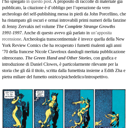
l’ho spiegato
in questo post
. A proposito di raccolte di materiale già
pubblicato, la citazione è d’obbligo per l’operazione da vero
archeologo del self-publishing messa in piedi da John Porcellino, che
ha ristampato gli oscuri e ormai introvabili primi numeri della fanzine
di Jenny Zervakis nel volume
The Complete Strange Growths
1991-1997
. Anche di questo avevo già parlato in
un’apposita
recensione
. Archeologia transcontinentale è invece quella della New
York Review Comics che ha recuperato i fumetti risalenti agli anni
’70 della francese Nicole Claveloux dandogli meritata pubblicazione
oltreoceano.
The Green Hand and Other Stories
, con grafica e
introduzione di Daniel Clowes, è particolarmente rilevante per la
storia che gli dà il titolo, scritta dalla fumettista insieme a Edith Zha e
pietra miliare del fumetto onirico/psichedelico/introspettivo.