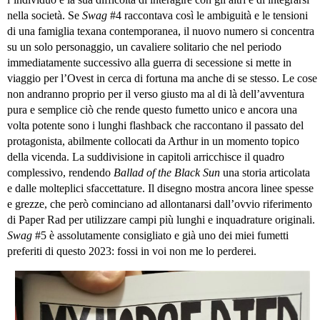
nella società. Se
Swag
#4 raccontava così le ambiguità e le tensioni
di una famiglia texana contemporanea, il nuovo numero si concentra
su un solo personaggio, un cavaliere solitario che nel periodo
immediatamente successivo alla guerra di secessione si mette in
viaggio per l’Ovest in cerca di fortuna ma anche di se stesso. Le cose
non andranno proprio per il verso giusto ma al di là dell’avventura
pura e semplice ciò che rende questo fumetto unico e ancora una
volta potente sono i lunghi flashback che raccontano il passato del
protagonista, abilmente collocati da Arthur in un momento topico
della vicenda. La suddivisione in capitoli arricchisce il quadro
complessivo, rendendo
Ballad of the Black Sun
una storia articolata
e dalle molteplici sfaccettature. Il disegno mostra ancora linee spesse
e grezze, che però cominciano ad allontanarsi dall’ovvio riferimento
di Paper Rad per utilizzare campi più lunghi e inquadrature originali.
Swag
#5 è assolutamente consigliato e già uno dei miei fumetti
preferiti di questo 2023: fossi in voi non me lo perderei.