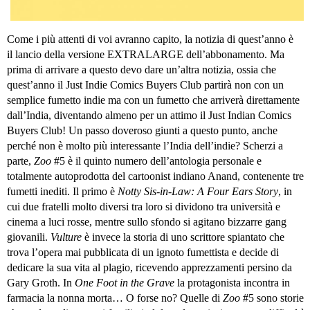
Come i più attenti di voi avranno capito, la notizia di quest’anno è
il lancio della versione EXTRALARGE dell’abbonamento. Ma
prima di arrivare a questo devo dare un’altra notizia, ossia che
quest’anno il Just Indie Comics Buyers Club partirà non con un
semplice fumetto indie ma con un fumetto che arriverà direttamente
dall’India, diventando almeno per un attimo il Just Indian Comics
Buyers Club! Un passo doveroso giunti a questo punto, anche
perché non è molto più interessante l’India dell’indie? Scherzi a
parte,
Zoo
#5 è il quinto numero dell’antologia personale e
totalmente autoprodotta del cartoonist indiano Anand, contenente tre
fumetti inediti. Il primo è
Notty Sis-in-Law: A Four Ears Story
, in
cui due fratelli molto diversi tra loro si dividono tra università e
cinema a luci rosse, mentre sullo sfondo si agitano bizzarre gang
giovanili.
Vulture
è invece la storia di uno scrittore spiantato che
trova l’opera mai pubblicata di un ignoto fumettista e decide di
dedicare la sua vita al plagio, ricevendo apprezzamenti persino da
Gary Groth. In
One Foot in the Grave
la protagonista incontra in
farmacia la nonna morta… O forse no? Quelle di
Zoo
#5 sono storie