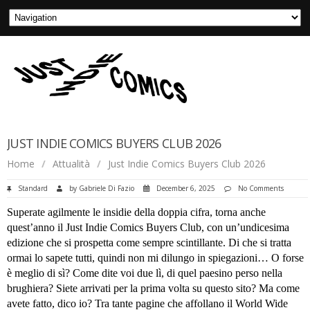
JUST INDIE COMICS BUYERS CLUB 2026
Home
/
Attualità
/
Just Indie Comics Buyers Club 2026
Standard
by
Gabriele Di Fazio
December 6, 2025
No Comments
Superate agilmente le insidie della doppia cifra, torna anche
quest’anno il Just Indie Comics Buyers Club, con un’undicesima
edizione che si prospetta come sempre scintillante. Di che si tratta
ormai lo sapete tutti, quindi non mi dilungo in spiegazioni… O forse
è meglio di sì? Come dite voi due lì, di quel paesino perso nella
brughiera? Siete arrivati per la prima volta su questo sito? Ma come
avete fatto, dico io? Tra tante pagine che affollano il World Wide