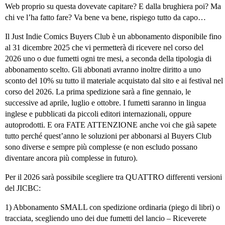
Web proprio su questa dovevate capitare? E dalla brughiera poi? Ma
chi ve l’ha fatto fare? Va bene va bene, rispiego tutto da capo…
Il Just Indie Comics Buyers Club è un abbonamento disponibile fino
al 31 dicembre 2025 che vi permetterà di ricevere nel corso del
2026 uno o due fumetti ogni tre mesi, a seconda della tipologia di
abbonamento scelto. Gli abbonati avranno inoltre diritto a uno
sconto del 10% su tutto il materiale acquistato dal sito e ai festival nel
corso del 2026. La prima spedizione sarà a fine gennaio, le
successive ad aprile, luglio e ottobre. I fumetti saranno in lingua
inglese e pubblicati da piccoli editori internazionali, oppure
autoprodotti. E ora FATE ATTENZIONE anche voi che già sapete
tutto perché quest’anno le soluzioni per abbonarsi al Buyers Club
sono diverse e sempre più complesse (e non escludo possano
diventare ancora più complesse in futuro).
Per il 2026 sarà possibile scegliere tra QUATTRO differenti versioni
del JICBC:
1) Abbonamento SMALL con spedizione ordinaria (piego di libri) o
tracciata, scegliendo uno dei due fumetti del lancio – Riceverete