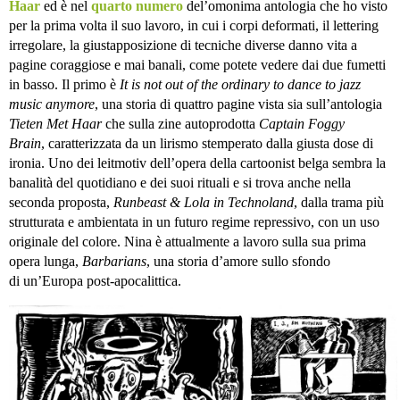
Haar
ed è nel
quarto numero
del’omonima antologia che ho visto
per la prima volta il suo lavoro, in cui i corpi deformati, il lettering
irregolare, la giustapposizione di tecniche diverse danno vita a
pagine coraggiose e mai banali, come potete vedere dai due fumetti
in basso. Il primo è
It is not out of the ordinary to dance to jazz
music anymore
, una storia di quattro pagine vista sia sull’antologia
Tieten Met Haar
che sulla zine autoprodotta
Captain Foggy
Brain
, caratterizzata da un lirismo stemperato dalla giusta dose di
ironia. Uno dei leitmotiv dell’opera della cartoonist belga sembra la
banalità del quotidiano e dei suoi rituali e si trova anche nella
seconda proposta,
Runbeast & Lola in Technoland
, dalla trama più
strutturata e ambientata in un futuro regime repressivo, con un uso
originale del colore. Nina è attualmente a lavoro sulla sua prima
opera lunga,
Barbarians
,
una storia d’amore sullo sfondo
di un’Europa post-apocalittica.